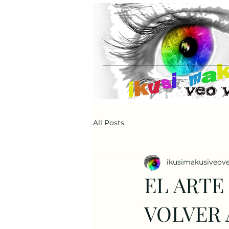
All Posts
ikusimakusiveov
EL ARTE
VOLVER 