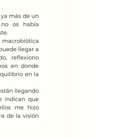
ya más de un 
no os había 
te.
puede llegar a 
, reflexiono 
os en donde 
uilibrio en la 
 indican que 
los me hizo 
a de la visión 