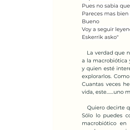
Pues no sabia que 
Pareces mas bien n
Bueno
Voy a seguir leyen
Eskerrik asko"
   La verdad que no profundiza en ninguno de los dos temas, es un acercamiento 
a la macrobiótica 
y quien esté inte
explorarlos. Como
Cuantas veces he 
vida, este......uno
   Quiero decirte que el libro no está en librerías y muchísimo menos en amazon. 
Sólo lo puedes co
macrobiótico en