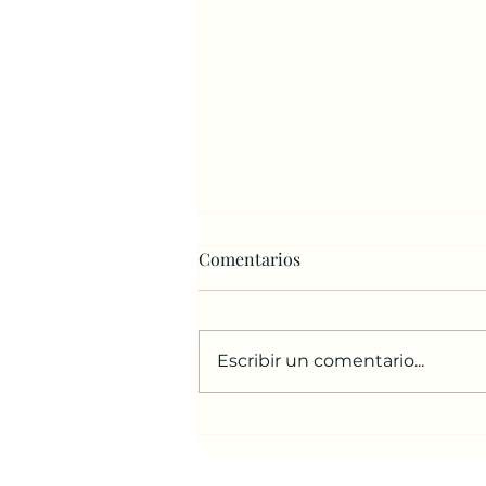
Comentarios
Escribir un comentario...
Más allá del miedo: la
experiencia de sentir el
eclipse