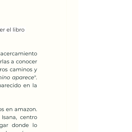
 el libro 
rlas a conocer 
ros caminos y 
mino aparece
". 
recido en la 
sana, centro 
gar donde lo 