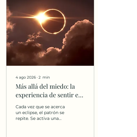
4 ago 2026
∙
2
min
Más allá del miedo: la
experiencia de sentir el
eclipse
Cada vez que se acerca
un eclipse, el patrón se
repite. Se activa una
narrativa basada en la
alerta, en el peligro
inminente y en el miedo