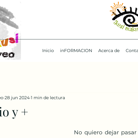
Inicio
inFORMACION
Acerca de
Cont
eo
28 jun 2024
1 min de lectura
io y +
  No quiero dejar pasar este día para 