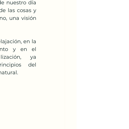
de nuestro día 
de las cosas y 
no, una visión 
nto y en el 
ización, ya 
ncipios del 
atural.